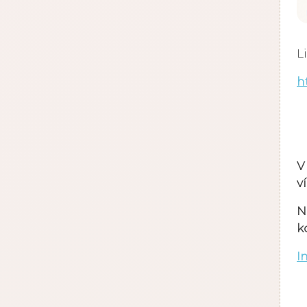
L
h
V
v
N
k
I