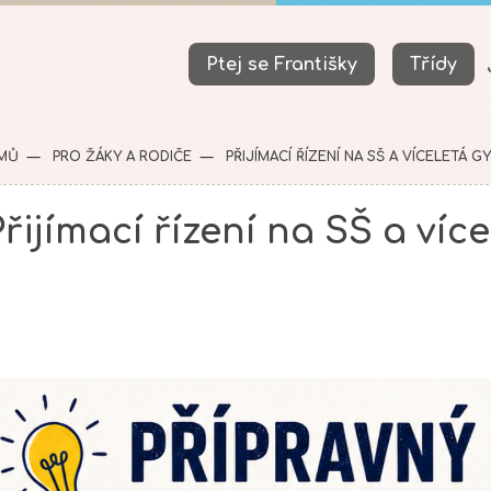
Ptej se Františky
Třídy
MŮ
PRO ŽÁKY A RODIČE
PŘIJÍMACÍ ŘÍZENÍ NA SŠ A VÍCELETÁ G
Přijímací řízení na SŠ a ví