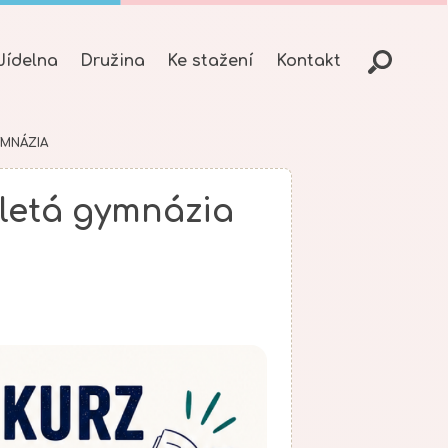
Jídelna
Družina
Ke stažení
Kontakt
YMNÁZIA
celetá gymnázia