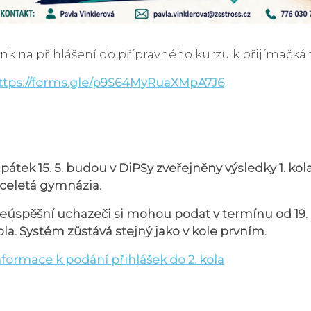
ink na přihlášení do přípravného kurzu k přijímačk
ttps://forms.gle/
p9S64MyRuaXMpA7J6
 pátek 15. 5. budou v DiPSy zveřejněny výsledky 1. kol
íceletá gymnázia.
eúspěšní uchazeči si mohou podat v termínu od 19. do
ola. Systém zůstává stejný jako v kole prvním.
nformace k podání přihlášek do 2. kola