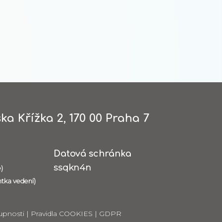
ka Křížka 2, 170 00 Praha 7
Datová schránka
ssqkn4n
)
ntka vedení)
upnosti
|
Pravidla COOKIES
|
GDPR