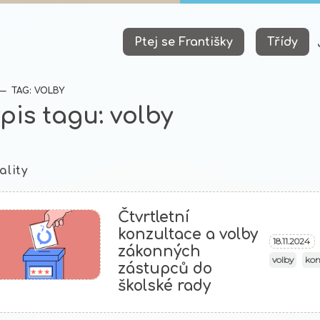
Ptej se Františky
Třídy
(AKTUÁLNÍ)
TAG: VOLBY
pis tagu: volby
ality
Čtvrtletní
konzultace a volby
18.11.2024
zákonných
volby
kon
zástupců do
školské rady