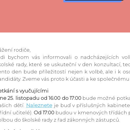
ážení rodiče,
ádi bychom vás informovali o nadcházejících v
kolské rady, které se uskuteční v den konzultací, te
ento den bude příležitostí nejen k volbě, ale i k o
andidáty. Zveme vás proto k účasti a ke společnému 
etkání s vyučujícími
ne 25. listopadu od 16:00 do 17:00
bude možné potkat 
ašich dětí.
Naleznete
je buď v příslušných kabinet
třídní učitelé).
Od 17:00
budou v kmenových třídách pr
olbou do školské rady z řad zákonných zástupců.