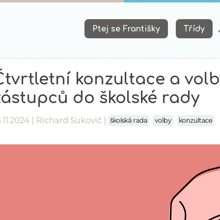
Ptej se Františky
Třídy
Čtvrtletní konzultace a vol
zástupců do školské rady
.11.2024 |
Richard Sukovič
|
školská rada
volby
konzultace