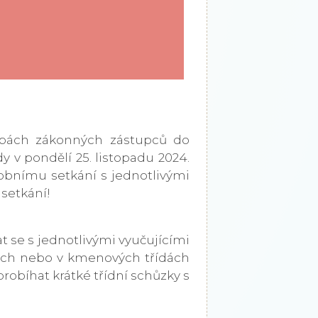
olbách zákonných zástupců do
dy v pondělí 25. listopadu 2024.
sobnímu setkání s jednotlivými
setkání!
se s jednotlivými vyučujícími
ech nebo v kmenových třídách
obíhat krátké třídní schůzky s