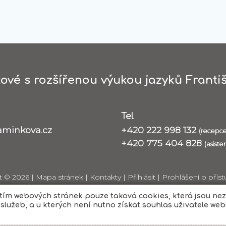
ové s rozšířenou výukou jazyků Františ
Tel
aminkova.cz
+420 222 998 132
(recepce
+420 775 404 828
(asiste
t © 2026 |
Mapa stránek
|
Kontakty
|
Přihlásit
|
Prohlášení o příst
itím webových stránek pouze taková cookies, která jsou nez
lužeb, a u kterých není nutno získat souhlas uživatele webu