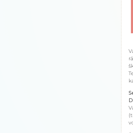
V
r
š
T
k
S
D
V
(
v