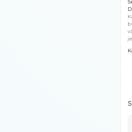
S
D
K
b
v
j
K
S