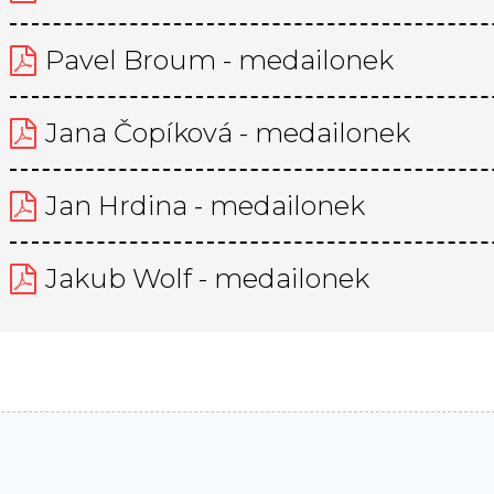
Pavel Broum - medailonek
Jana Čopíková - medailonek
Jan Hrdina - medailonek
Jakub Wolf - medailonek