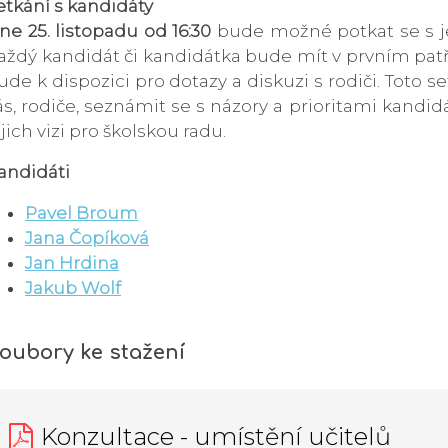
etkání s kandidáty
ne 25. listopadu od 16:30
bude možné potkat se s j
aždý kandidát či kandidátka bude mít v prvním patře
ude k dispozici pro dotazy a diskuzi s rodiči. Toto se
ás, rodiče, seznámit se s názory a prioritami kandid
ejich vizi pro školskou radu.
andidáti
Pavel Broum
Jana Čopíková
Jan Hrdina
Jakub Wolf
oubory ke stažení
Konzultace - umístění učitelů