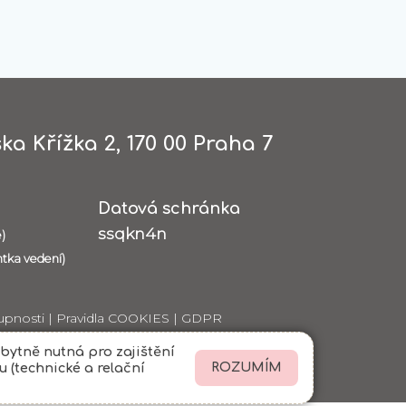
ka Křížka 2, 170 00 Praha 7
Datová schránka
ssqkn4n
)
ntka vedení)
upnosti
|
Pravidla COOKIES
|
GDPR
bytně nutná pro zajištění
 (technické a relační
ROZUMÍM