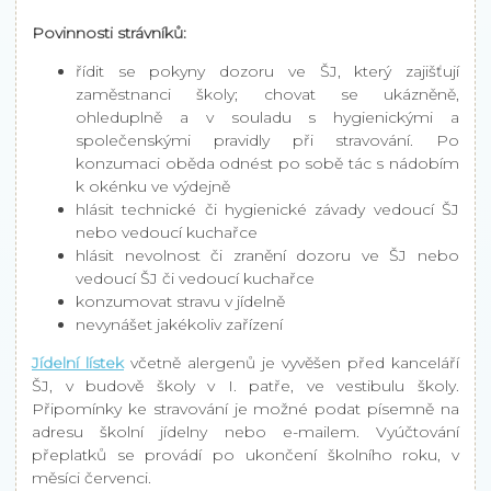
Povinnosti strávníků:
řídit se pokyny dozoru ve ŠJ, který zajišťují
zaměstnanci školy; chovat se ukázněně,
ohleduplně a v souladu s hygienickými a
společenskými pravidly při stravování. Po
konzumaci oběda odnést po sobě tác s nádobím
k okénku ve výdejně
hlásit technické či hygienické závady vedoucí ŠJ
nebo vedoucí kuchařce
hlásit nevolnost či zranění dozoru ve ŠJ nebo
vedoucí ŠJ či vedoucí kuchařce
konzumovat stravu v jídelně
nevynášet jakékoliv zařízení
Jídelní lístek
včetně alergenů je vyvěšen před kanceláří
ŠJ, v budově školy v I. patře, ve vestibulu školy.
Připomínky ke stravování je možné podat písemně na
adresu školní jídelny nebo e-mailem. Vyúčtování
přeplatků se provádí po ukončení školního roku, v
měsíci červenci.