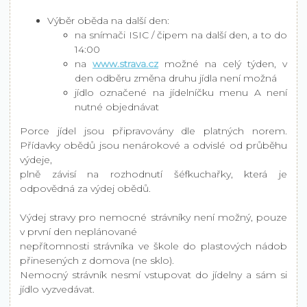
Výběr oběda na další den:
na snímači ISIC / čipem na další den, a to do
14:00
na
www.strava.cz
možné na celý týden, v
den odběru změna druhu jídla není možná
jídlo označené na jídelníčku menu A není
nutné objednávat
Porce jídel jsou připravovány dle platných norem.
Přídavky obědů jsou nenárokové a odvislé od průběhu
výdeje,
plně závisí na rozhodnutí šéfkuchařky, která je
odpovědná za výdej obědů.
Výdej stravy pro nemocné strávníky není možný, pouze
v první den neplánované
nepřítomnosti strávníka ve škole do plastových nádob
přinesených z domova (ne sklo).
Nemocný strávník nesmí vstupovat do jídelny a sám si
jídlo vyzvedávat.