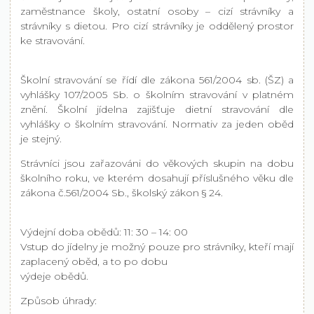
zaměstnance školy, ostatní osoby – cizí strávníky a
strávníky s dietou. Pro cizí strávníky je oddělený prostor
ke stravování.
Školní stravování se řídí dle zákona 561/2004 sb. (ŠZ) a
vyhlášky 107/2005 Sb. o školním stravování v platném
znění. Školní jídelna zajišťuje dietní stravování dle
vyhlášky o školním stravování. Normativ za jeden oběd
je stejný.
Strávníci jsou zařazováni do věkových skupin na dobu
školního roku, ve kterém dosahují příslušného věku dle
zákona č.561/2004 Sb., školský zákon § 24.
Výdejní doba obědů: 11: 30 – 14: 00
Vstup do jídelny je možný pouze pro strávníky, kteří mají
zaplacený oběd, a to po dobu
výdeje obědů.
Způsob úhrady: