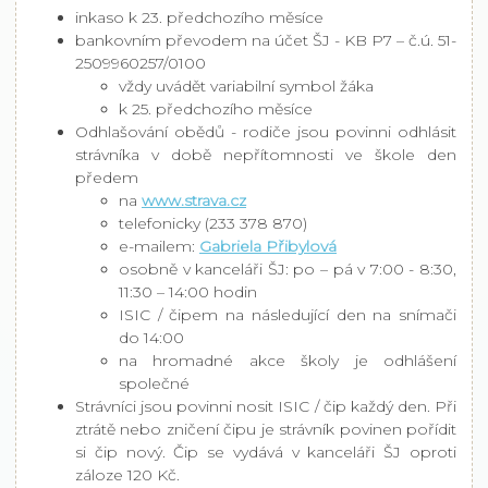
inkaso k 23. předchozího měsíce
bankovním převodem na účet ŠJ - KB P7 – č.ú. 51-
2509960257/0100
vždy uvádět variabilní symbol žáka
k 25. předchozího měsíce
Odhlašování obědů - rodiče jsou povinni odhlásit
strávníka v době nepřítomnosti ve škole den
předem
na
www.strava.cz
telefonicky (233 378 870)
e-mailem:
Gabriela Přibylová
osobně v kanceláři ŠJ: po – pá v 7:00 - 8:30,
11:30 – 14:00 hodin
ISIC / čipem na následující den na snímači
do 14:00
na hromadné akce školy je odhlášení
společné
Strávníci jsou povinni nosit ISIC / čip každý den. Při
ztrátě nebo zničení čipu je strávník povinen pořídit
si čip nový. Čip se vydává v kanceláři ŠJ oproti
záloze 120 Kč.