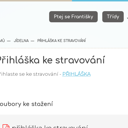
Ptej se Františky
Třídy
MŮ
JÍDELNA
PŘIHLÁŠKA KE STRAVOVÁNÍ
Přihláška ke stravování
řihlaste se ke stravování -
PŘIHLÁŠKA
oubory ke stažení