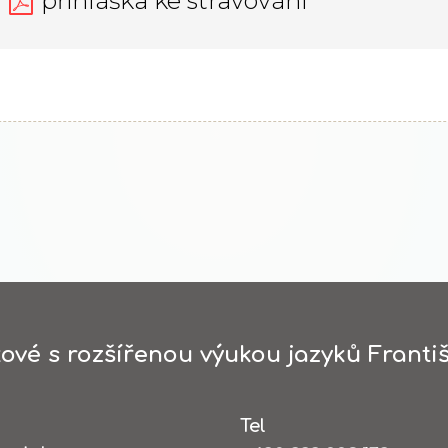
přihláška ke stravování
ové s rozšířenou výukou jazyků Františ
Tel