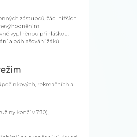
nných zástupců, žáci nižších
 znevýhodněním.
ávně vyplněnou přihláškou.
ní a odhlašování žáků
režim
dpočinkových, rekreačních a
užiny končí v 7:30),