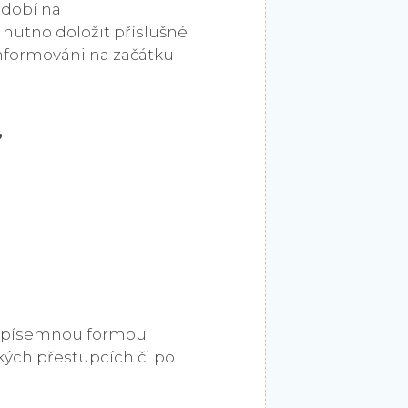
období na
je nutno doložit příslušné
informováni na začátku
y
e písemnou formou.
ých přestupcích či po