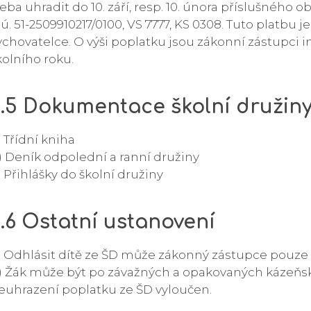
řeba uhradit do 10. září, resp. 10. února příslušného 
. ú. 51-2509910217/0100, VS 7777, KS 0308. Tuto platbu 
ychovatelce. O výši poplatku jsou zákonní zástupci 
kolního roku.
6.5 Dokumentace školní družin
) Třídní kniha
) Deník odpolední a ranní družiny
) Přihlášky do školní družiny
.6 Ostatní ustanovení
) Odhlásit dítě ze ŠD může zákonný zástupce pouz
) Žák může být po závažných a opakovaných kázeňsk
euhrazení poplatku ze ŠD vyloučen.