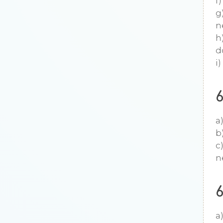
f
g
n
h
d
i
a
b
c
n
6
a