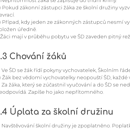
) Nepřítomnost žáka se zapisuje do třídní knihy.
) Pokud zákonní zástupci žáka ze školní družiny vyzved
evrací.
) Případ, kdy jeden ze zákonných zástupců nesmí vy
oložen úředně.
) Žáci mají v průběhu pobytu ve ŠD zaveden pitný re
6.3 Chování žáků
) Ve ŠD se žák řídí pokyny vychovatelek, Školním řá
) Žák bez vědomí vychovatelky neopouští ŠD, každé 
) Za žáka, který se zúčastnil vyučování a do ŠD se ned
eodpovídá. Zapíše ho jako nepřítomného.
.4 Úplata za školní družinu
) Navštěvování školní družiny je zpoplatněno. Poplatk