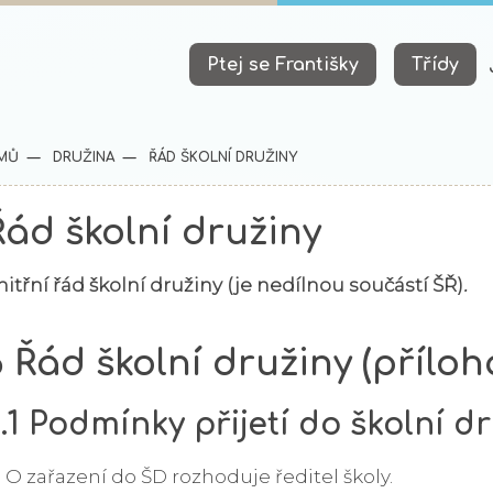
Ptej se Františky
Třídy
MŮ
DRUŽINA
ŘÁD ŠKOLNÍ DRUŽINY
Řád školní družiny
nitřní řád školní družiny (je nedílnou součástí ŠŘ)
.
6 Řád školní družiny (příloha
.1 Podmínky přijetí do školní dr
) O zařazení do ŠD rozhoduje ředitel školy.