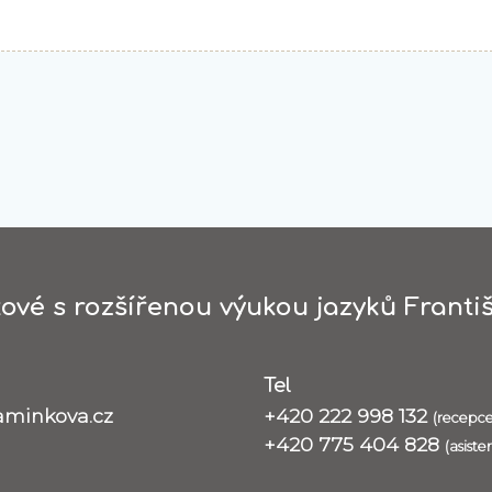
ové s rozšířenou výukou jazyků Františ
Tel
aminkova.cz
+420 222 998 132
(recepce
+420 775 404 828
(asiste