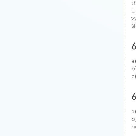
t
č
v
š
a
b
c
6
a
b
n