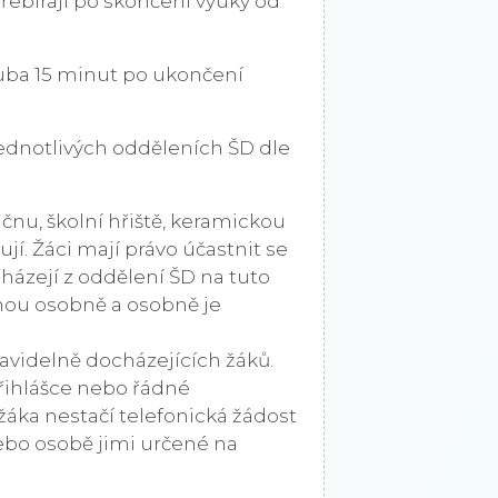
řebírají po skončení výuky od
uba 15 minut po ukončení
 jednotlivých odděleních ŠD dle
ičnu, školní hřiště, keramickou
jí. Žáci mají právo účastnit se
házejí z oddělení ŠD na tuto
dnou osobně a osobně je
ravidelně docházejících žáků.
přihlášce nebo řádné
áka nestačí telefonická žádost
ebo osobě jimi určené na