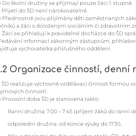
) Do školní družiny se přijímají pouze žáci 1. stupně.
) Přijetí do ŠD není nárokovatelné.
) Přednostně jsou přijímány děti zaměstnaných záko
očníků a žáci s doloženým sociálním či zdravotním
) Žáci se přihlašují k pravidelné docházce do ŠD spr
ředávání informací zákonným zástupcům, přihlašová
ajišťuje vychovatelka příslušného oddělení.
.2 Organizace činností, denní 
) ŠD realizuje výchovně vzdělávací činnost formou o
ájmových činností.
) Provozní doba ŠD je stanovena takto:
Ranní družina: 7:00 – 7:45 (příjem žáků do ranní dr
odpolední družina: od konce výuky do 17:30,