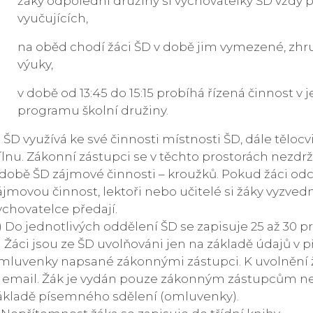
žáky odpolední družiny si vychovatelky ŠD vždy p
vyučujících,
na oběd chodí žáci ŠD v době jim vymezené, zhr
výuky,
v době od 13:45 do 15:15 probíhá řízená činnost v
programu školní družiny.
) ŠD využívá ke své činnosti místnosti ŠD, dále tělocv
ílnu. Zákonní zástupci se v těchto prostorách nezdržu
 době ŠD zájmové činnosti – kroužků. Pokud žáci odc
ájmovou činnost, lektoři nebo učitelé si žáky vyzve
ychovatelce předají.
) Do jednotlivých oddělení ŠD se zapisuje 25 až 30 p
) Žáci jsou ze ŠD uvolňováni jen na základě údajů v 
mluvenky napsané zákonnými zástupci. K uvolnění ž
i email. Žák je vydán pouze zákonným zástupcům n
ákladě písemného sdělení (omluvenky).