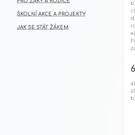
PRO ŽÁKY A RODIČE
b
c
ŠKOLNÍ AKCE A PROJEKTY
d
r
JAK SE STÁT ŽÁKEM
e
P
z
6
a
z
b