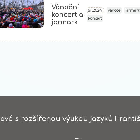
Vánoční
vánoce
jarmar
9.1.2024
koncert a
koncert
jarmark
ové s rozšířenou výukou jazyků Františ