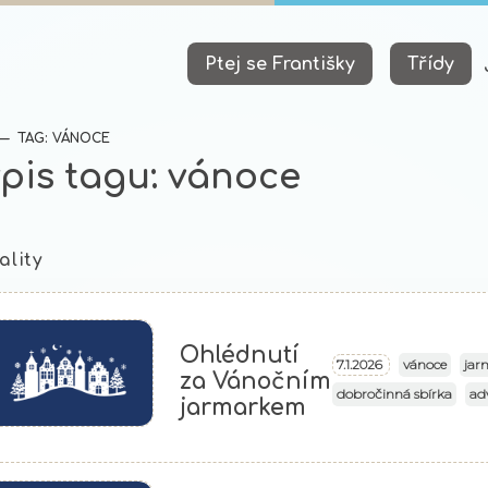
Ptej se Františky
Třídy
(AKTUÁLNÍ)
TAG: VÁNOCE
pis tagu: vánoce
ality
Ohlédnutí
vánoce
jar
7.1.2026
za Vánočním
dobročinná sbírka
ad
jarmarkem