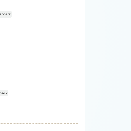
armark
mark