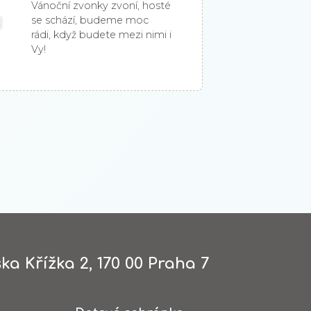
Vánoční zvonky zvoní, hosté
se schází, budeme moc
k
rádi, když budete mezi nimi i
Vy!
ka Křížka 2, 170 00 Praha 7