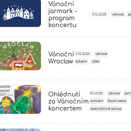
Vánoční
jarmark -
vánoce
j
11.12.2025
program
koncertu
Vánoční
vánoce
2.12.2025
Wroclaw
advent
výlet
vánoce
jar
8.1.2025
Ohlédnutí
za Vánočním
koncert
školní akce
koncertem
dobročinná sbírka