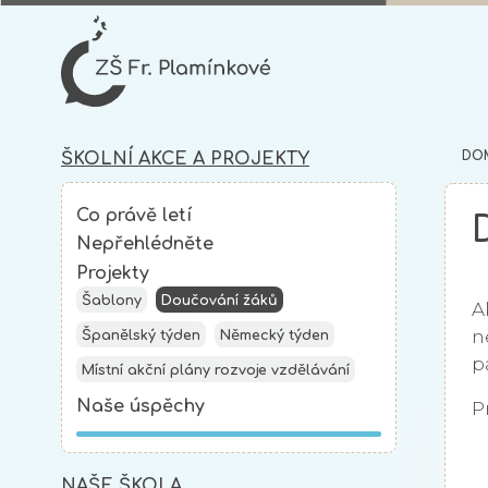
DO
ŠKOLNÍ AKCE A PROJEKTY
Co právě letí
Nepřehlédněte
Projekty
Šablony
Doučování žáků
A
n
Španělský týden
Německý týden
p
Místní akční plány rozvoje vzdělávání
Naše úspěchy
P
NAŠE ŠKOLA