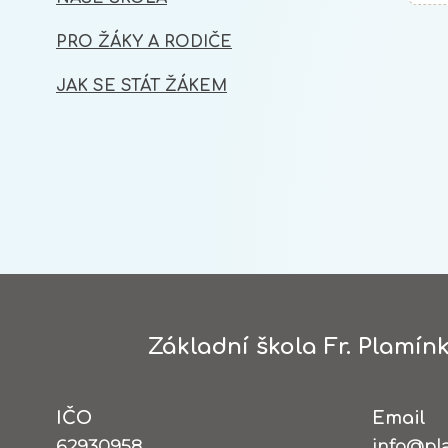
PRO ŽÁKY A RODIČE
JAK SE STÁT ŽÁKEM
Základní škola Fr. Plamínk
IČO
Email
62930958
info@pl