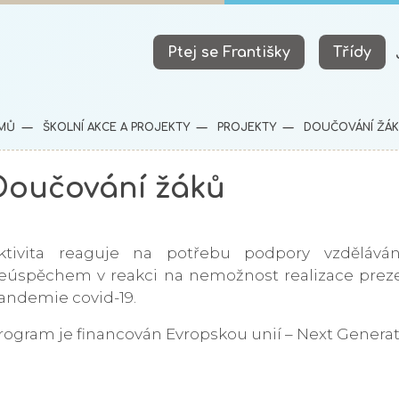
Ptej se Františky
Třídy
MŮ
ŠKOLNÍ AKCE A PROJEKTY
PROJEKTY
DOUČOVÁNÍ ŽÁ
Doučování žáků
ktivita reaguje na potřebu podpory vzdělává
eúspěchem v reakci na nemožnost realizace prez
andemie covid-19.
rogram je financován Evropskou unií – Next Genera