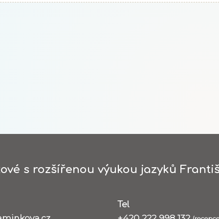
ové s rozšířenou výukou jazyků Františ
Tel
aminkova.cz
+420 222 998 132
(recepce