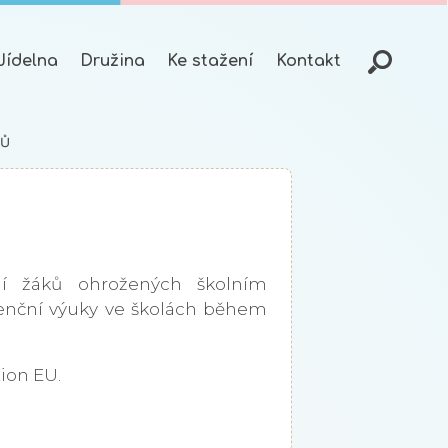
Jídelna
Družina
Ke stažení
Kontakt
KŮ
ní žáků ohrožených školním
enční výuky ve školách během
tion EU.