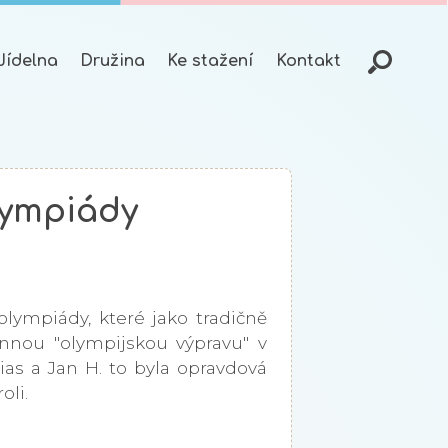
Jídelna
Družina
Ke stažení
Kontakt
lympiády
olympiády, které jako tradičně
nnou "olympijskou výpravu" v
ias a Jan H. to byla opravdová
roli.