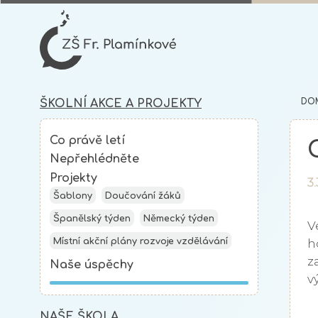
DO
ŠKOLNÍ AKCE A PROJEKTY
Co právě letí
Nepřehlédněte
Projekty
3.
Šablony
Doučování žáků
Španělský týden
Německý týden
V
Místní akční plány rozvoje vzdělávání
h
z
Naše úspěchy
v
NAŠE ŠKOLA