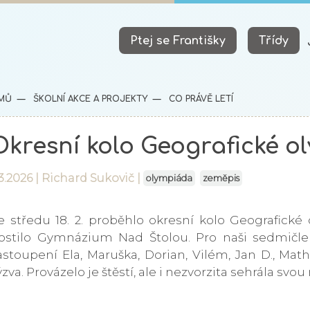
Ptej se Františky
Třídy
MŮ
ŠKOLNÍ AKCE A PROJEKTY
CO PRÁVĚ LETÍ
Okresní kolo Geografické o
3.2026 |
Richard Sukovič
|
olympiáda
zeměpis
e středu 18. 2. proběhlo okresní kolo Geografické 
ostilo Gymnázium Nad Štolou. Pro naši sedmičle
astoupení Ela, Maruška, Dorian, Vilém, Jan D., Math
ýzva. Provázelo je štěstí, ale i nezvorzita sehrála svou 