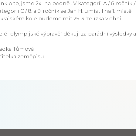
inklo to, jsme 2x "na bedně". V kategorii A / 6. ročník 
ategorii C / 8. a 9. ročník se Jan H. umístil na 1. místě.
 krajském kole budeme mít 25. 3. želízka v ohni.
elé "olympijské výpravě" děkuji za parádní výsledky a 
adka Tůmová
čitelka zeměpisu