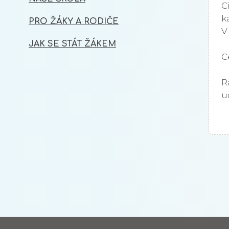
C
k
PRO ŽÁKY A RODIČE
V
JAK SE STÁT ŽÁKEM
C
R
u