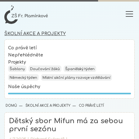
ŠKOLNÍ AKCE A PROJEKTY
Co právě letí
Nepřehlédněte
Projekty
Šablony
Doučování žáků
Španělský týden
Německý týden
Místní akční plány rozvoje vzdělávání
Naše úspěchy
DOMŮ
ŠKOLNÍ AKCE A PROJEKTY
CO PRÁVĚ LETÍ
Dětský sbor Mifun má za sebou
první sezónu
4.7.2025 |
Richard Sukovič
|