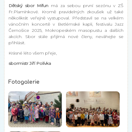
Dětský sbor Mifun
má za sebou první sezónu v ZŠ
Fr.Plamínkové. Kromě pravidelných zkoušek už také
několikrát veřejně vystupoval. Představil se na velkém
vánočním koncertě v Betlémské kapli, festivalu Jazz
Černošice 2025, Mokropeském masopustu a dalších
akcích. Sbor stále přijímá nové členy, neváhejte se
přihlásit.
Krásné léto všem přeje,
sbormistr Jiří Polívka
Fotogalerie