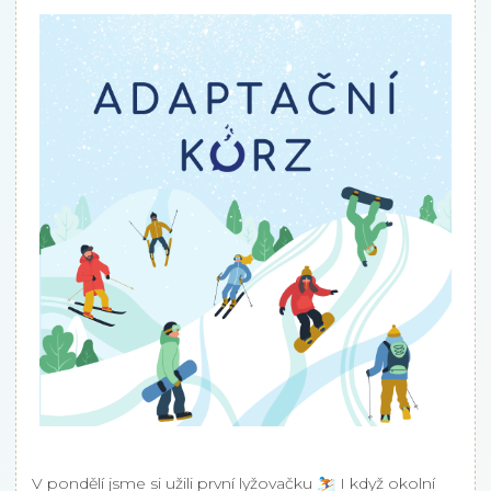
V pondělí jsme si užili první lyžovačku ⛷️ I když okolní