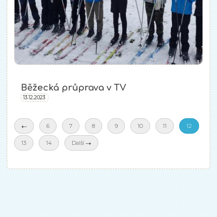
Běžecká průprava v TV
13.12.2023
6
7
8
9
10
11
12
13
14
Další