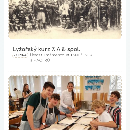
Lyžařský kurz 7. A & spol.
i letos tu máme spoustu SNĚŽENEK
23.1.2024
a MACHRŮ