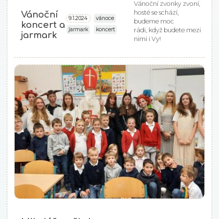
Vánoční zvonky zvoní,
hosté se schází,
Vánoční
vánoce
9.1.2024
budeme moc
koncert a
jarmark
koncert
rádi, když budete mezi
jarmark
nimi i Vy!