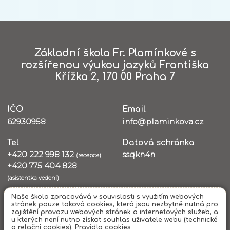
Základní škola Fr. Plamínkové s
rozšířenou výukou jazyků Františka
Křížka 2, 170 00 Praha 7
IČO
Email
62930958
info@plaminkova.cz
Tel
Datová schránka
+420 222 998 132
ssqkn4n
(recepce)
+420 775 404 828
(asistentka vedení)
Naše škola zpracovává v souvislosti s využitím webových
stránek pouze taková cookies, která jsou nezbytně nutná pro
Všechna práva vyhrazena. Copyright © 2026 |
Mapa stránek
|
Kontakty
zajištění provozu webových stránek a internetových služeb, a
|
Přihlásit
|
Prohlášení o přístupnosti
|
Pravidla COOKIES
|
GDPR
u kterých není nutno získat souhlas uživatele webu (technické
a relační cookies).
Pravidla cookies