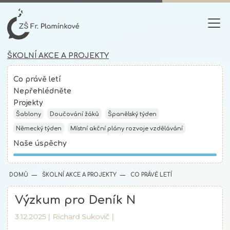
ŠKOLNÍ AKCE A PROJEKTY
Co právě letí
Nepřehlédněte
Projekty
Šablony
Doučování žáků
Španělský týden
Německý týden
Místní akční plány rozvoje vzdělávání
Naše úspěchy
DOMŮ
ŠKOLNÍ AKCE A PROJEKTY
CO PRÁVĚ LETÍ
Výzkum pro Deník N
3.12.2025 |
Richard Sukovič
|