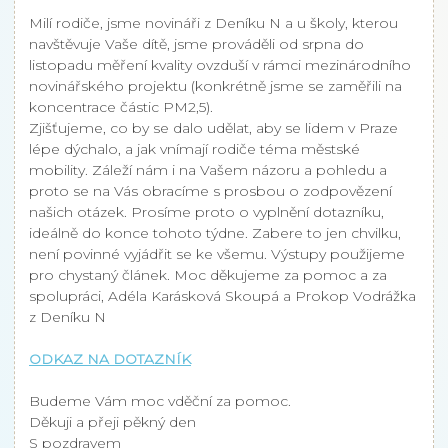
Milí rodiče, jsme novináři z Deníku N a u školy, kterou
navštěvuje Vaše dítě, jsme prováděli od srpna do
listopadu měření kvality ovzduší v rámci mezinárodního
novinářského projektu (konkrétně jsme se zaměřili na
koncentrace částic PM2,5).
Zjišťujeme, co by se dalo udělat, aby se lidem v Praze
lépe dýchalo, a jak vnímají rodiče téma městské
mobility. Záleží nám i na Vašem názoru a pohledu a
proto se na Vás obracíme s prosbou o zodpovězení
našich otázek. Prosíme proto o vyplnění dotazníku,
ideálně do konce tohoto týdne. Zabere to jen chvilku,
není povinné vyjádřit se ke všemu. Výstupy použijeme
pro chystaný článek. Moc děkujeme za pomoc a za
spolupráci, Adéla Karásková Skoupá a Prokop Vodrážka
z Deníku N
ODKAZ NA DOTAZNÍK
Budeme Vám moc vděční za pomoc.
Děkuji a přeji pěkný den
S pozdravem