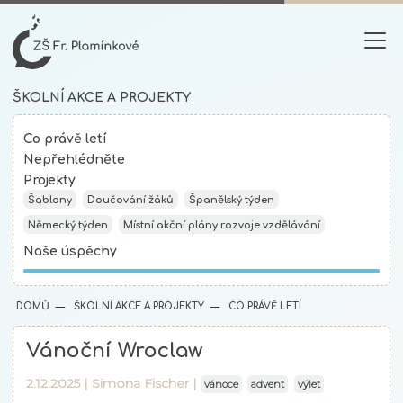
ŠKOLNÍ AKCE A PROJEKTY
Co právě letí
Nepřehlédněte
Projekty
Šablony
Doučování žáků
Španělský týden
Německý týden
Místní akční plány rozvoje vzdělávání
Naše úspěchy
DOMŮ
ŠKOLNÍ AKCE A PROJEKTY
CO PRÁVĚ LETÍ
Vánoční Wroclaw
2.12.2025 |
Simona Fischer
|
vánoce
advent
výlet