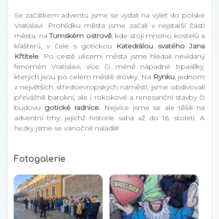
Se začátkem adventu jsme se vydali na výlet do polské
Vratislavi. Prohlídku města jsme začali v nejstarší části
města, na
Tumském ostrově
, kde stojí mnoho kostelů a
klášterů, v čele s gotickou
Katedrálou svatého Jana
Křtitele
. Po cestě ulicemi města jsme hledali nevídaný
fenomén Vratislavi, více či méně nápadné trpaslíky,
kterých jsou po celém městě stovky. Na
Rynku
, jednom
z největších středoevropských náměstí, jsme obdivovali
převážně barokní, ale i rokokové a renesanční stavby či
budovu
gotické radnice.
Nejvíce jsme se ale těšili na
adventní trhy, jejichž historie sahá až do 16. století. A
hezky jsme se vánočně naladili!
Fotogalerie