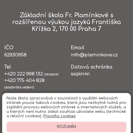
Základní škola Fr. Plamínkové s
rozšířenou výukou jazyků Františka
Křížka 2, 170 00 Praha 7
IČO
Email
62930958
info@plaminkova.cz
Tel
Datová schránka
+420 222 998 132
ssqkn4n
(recepce)
+420 775 404 828
(asistentka vedení)
Naše škola zpracovává v souvislosti s využitím webových
stránek pouze taková cookies, která jsou nezbytně nutná pro
Všechna práva vyhrazena. Copyright © 2026 |
Mapa stránek
|
Kontakty
zajištění provozu webových stránek a internetových služeb, a
|
Přihlásit
|
Prohlášení o přístupnosti
|
Pravidla COOKIES
|
GDPR
u kterých není nutno získat souhlas uživatele webu (technické
a relační cookies).
Pravidla cookies
ROZUMÍM